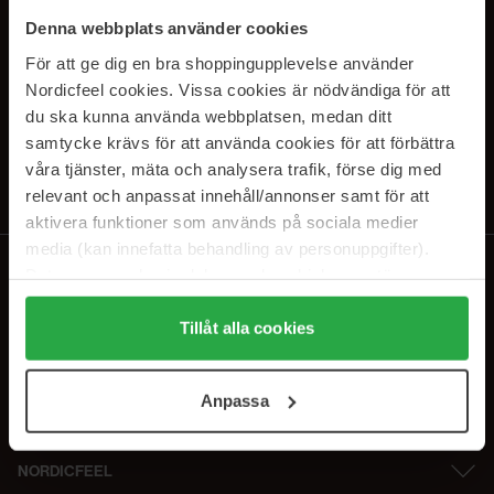
PRENUMERERA PÅ VÅRA
Denna webbplats använder cookies
NYHETSBREV
För att ge dig en bra shoppingupplevelse använder
Nordicfeel cookies. Vissa cookies är nödvändiga för att
E-postadress
du ska kunna använda webbplatsen, medan ditt
samtycke krävs för att använda cookies för att förbättra
våra tjänster, mäta och analysera trafik, förse dig med
Genom att prenumerera accepterar du vår
Integritetspolicy
.
Avprenumerera när som helst.
relevant och anpassat innehåll/annonser samt för att
aktivera funktioner som används på sociala medier
media (kan innefatta behandling av personuppgifter).
Data som samlas in delas med cookieleverantören.
Genom att trycka på "Tillåt alla cookies" accepterar du
alla cookies, medan du under "Detaljer" kan anpassa
Tillåt alla cookies
användningen av cookies. Du kan när som helst återkalla
ditt samtycke. För mer information se vår Cookie Policy
Anpassa
samt vår Integritetspolicy.
NORDICFEEL