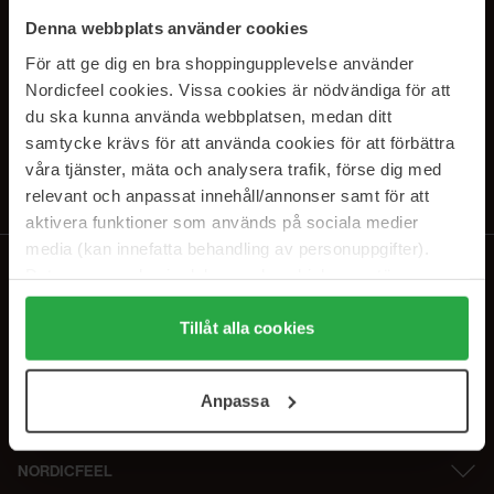
PRENUMERERA PÅ VÅRA
Denna webbplats använder cookies
NYHETSBREV
För att ge dig en bra shoppingupplevelse använder
Nordicfeel cookies. Vissa cookies är nödvändiga för att
E-postadress
du ska kunna använda webbplatsen, medan ditt
samtycke krävs för att använda cookies för att förbättra
våra tjänster, mäta och analysera trafik, förse dig med
Genom att prenumerera accepterar du vår
Integritetspolicy
.
Avprenumerera när som helst.
relevant och anpassat innehåll/annonser samt för att
aktivera funktioner som används på sociala medier
media (kan innefatta behandling av personuppgifter).
Data som samlas in delas med cookieleverantören.
Genom att trycka på "Tillåt alla cookies" accepterar du
alla cookies, medan du under "Detaljer" kan anpassa
Tillåt alla cookies
användningen av cookies. Du kan när som helst återkalla
ditt samtycke. För mer information se vår Cookie Policy
Anpassa
samt vår Integritetspolicy.
NORDICFEEL