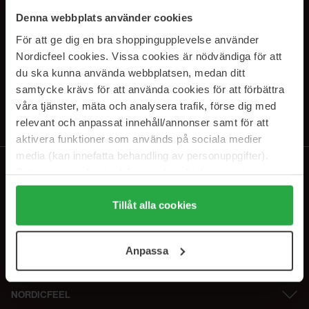
PRENUMERERA PÅ VÅRA
Denna webbplats använder cookies
NYHETSBREV
För att ge dig en bra shoppingupplevelse använder
Nordicfeel cookies. Vissa cookies är nödvändiga för att
E-postadress
du ska kunna använda webbplatsen, medan ditt
samtycke krävs för att använda cookies för att förbättra
våra tjänster, mäta och analysera trafik, förse dig med
Genom att prenumerera accepterar du vår
Integritetspolicy
.
Avprenumerera när som helst.
relevant och anpassat innehåll/annonser samt för att
aktivera funktioner som används på sociala medier
media (kan innefatta behandling av personuppgifter).
Data som samlas in delas med cookieleverantören.
Genom att trycka på "Tillåt alla cookies" accepterar du
alla cookies, medan du under "Detaljer" kan anpassa
Tillåt alla cookies
användningen av cookies. Du kan när som helst återkalla
ditt samtycke. För mer information se vår Cookie Policy
Anpassa
samt vår Integritetspolicy.
NORDICFEEL