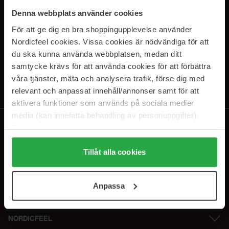
PRENUMERERA PÅ VÅRA
Denna webbplats använder cookies
NYHETSBREV
För att ge dig en bra shoppingupplevelse använder
Nordicfeel cookies. Vissa cookies är nödvändiga för att
E-postadress
du ska kunna använda webbplatsen, medan ditt
samtycke krävs för att använda cookies för att förbättra
våra tjänster, mäta och analysera trafik, förse dig med
Genom att prenumerera accepterar du vår
Integritetspolicy
.
Avprenumerera när som helst.
relevant och anpassat innehåll/annonser samt för att
aktivera funktioner som används på sociala medier
media (kan innefatta behandling av personuppgifter).
Data som samlas in delas med cookieleverantören.
Genom att trycka på "Tillåt alla cookies" accepterar du
alla cookies, medan du under "Detaljer" kan anpassa
Tillåt alla cookies
användningen av cookies. Du kan när som helst återkalla
ditt samtycke. För mer information se vår Cookie Policy
Anpassa
samt vår Integritetspolicy.
NORDICFEEL