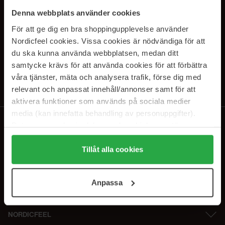
PRENUMERERA PÅ VÅRA
Denna webbplats använder cookies
NYHETSBREV
För att ge dig en bra shoppingupplevelse använder
Nordicfeel cookies. Vissa cookies är nödvändiga för att
E-postadress
du ska kunna använda webbplatsen, medan ditt
samtycke krävs för att använda cookies för att förbättra
våra tjänster, mäta och analysera trafik, förse dig med
Genom att prenumerera accepterar du vår
Integritetspolicy
.
Avprenumerera när som helst.
relevant och anpassat innehåll/annonser samt för att
aktivera funktioner som används på sociala medier
media (kan innefatta behandling av personuppgifter).
Data som samlas in delas med cookieleverantören.
Genom att trycka på "Tillåt alla cookies" accepterar du
alla cookies, medan du under "Detaljer" kan anpassa
Tillåt alla cookies
användningen av cookies. Du kan när som helst återkalla
ditt samtycke. För mer information se vår Cookie Policy
Anpassa
samt vår Integritetspolicy.
NORDICFEEL