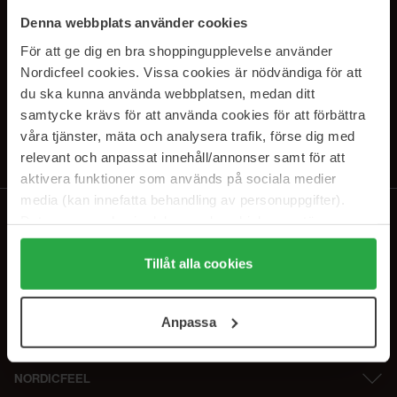
PRENUMERERA PÅ VÅRA
Denna webbplats använder cookies
NYHETSBREV
För att ge dig en bra shoppingupplevelse använder
Nordicfeel cookies. Vissa cookies är nödvändiga för att
E-postadress
du ska kunna använda webbplatsen, medan ditt
samtycke krävs för att använda cookies för att förbättra
våra tjänster, mäta och analysera trafik, förse dig med
Genom att prenumerera accepterar du vår
Integritetspolicy
.
Avprenumerera när som helst.
relevant och anpassat innehåll/annonser samt för att
aktivera funktioner som används på sociala medier
media (kan innefatta behandling av personuppgifter).
Data som samlas in delas med cookieleverantören.
Genom att trycka på "Tillåt alla cookies" accepterar du
alla cookies, medan du under "Detaljer" kan anpassa
Tillåt alla cookies
användningen av cookies. Du kan när som helst återkalla
ditt samtycke. För mer information se vår Cookie Policy
Anpassa
samt vår Integritetspolicy.
NORDICFEEL