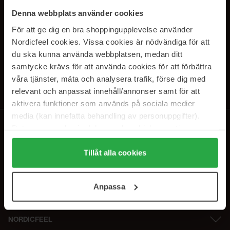
PRENUMERERA PÅ VÅRA
Denna webbplats använder cookies
NYHETSBREV
För att ge dig en bra shoppingupplevelse använder
Nordicfeel cookies. Vissa cookies är nödvändiga för att
E-postadress
du ska kunna använda webbplatsen, medan ditt
samtycke krävs för att använda cookies för att förbättra
våra tjänster, mäta och analysera trafik, förse dig med
Genom att prenumerera accepterar du vår
Integritetspolicy
.
Avprenumerera när som helst.
relevant och anpassat innehåll/annonser samt för att
aktivera funktioner som används på sociala medier
media (kan innefatta behandling av personuppgifter).
Data som samlas in delas med cookieleverantören.
Genom att trycka på "Tillåt alla cookies" accepterar du
alla cookies, medan du under "Detaljer" kan anpassa
Tillåt alla cookies
användningen av cookies. Du kan när som helst återkalla
ditt samtycke. För mer information se vår Cookie Policy
Anpassa
samt vår Integritetspolicy.
NORDICFEEL