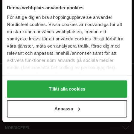
PRENUMERERA PÅ VÅRA
Denna webbplats använder cookies
NYHETSBREV
För att ge dig en bra shoppingupplevelse använder
Nordicfeel cookies. Vissa cookies är nödvändiga för att
E-postadress
du ska kunna använda webbplatsen, medan ditt
samtycke krävs för att använda cookies för att förbättra
våra tjänster, mäta och analysera trafik, förse dig med
Genom att prenumerera accepterar du vår
Integritetspolicy
.
Avprenumerera när som helst.
relevant och anpassat innehåll/annonser samt för att
aktivera funktioner som används på sociala medier
media (kan innefatta behandling av personuppgifter).
Data som samlas in delas med cookieleverantören.
Genom att trycka på "Tillåt alla cookies" accepterar du
alla cookies, medan du under "Detaljer" kan anpassa
Tillåt alla cookies
användningen av cookies. Du kan när som helst återkalla
ditt samtycke. För mer information se vår Cookie Policy
Anpassa
samt vår Integritetspolicy.
NORDICFEEL