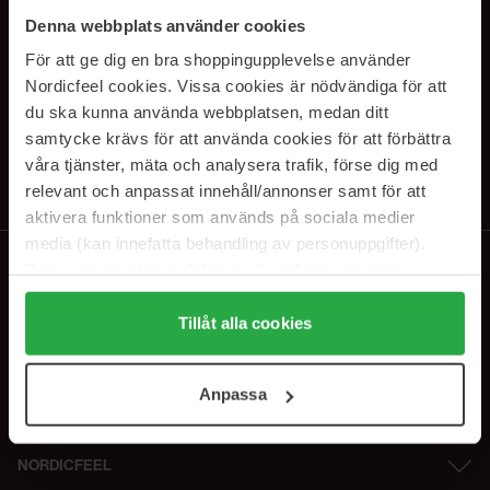
PRENUMERERA PÅ VÅRA
Denna webbplats använder cookies
NYHETSBREV
För att ge dig en bra shoppingupplevelse använder
Nordicfeel cookies. Vissa cookies är nödvändiga för att
E-postadress
du ska kunna använda webbplatsen, medan ditt
samtycke krävs för att använda cookies för att förbättra
våra tjänster, mäta och analysera trafik, förse dig med
Genom att prenumerera accepterar du vår
Integritetspolicy
.
Avprenumerera när som helst.
relevant och anpassat innehåll/annonser samt för att
aktivera funktioner som används på sociala medier
media (kan innefatta behandling av personuppgifter).
Data som samlas in delas med cookieleverantören.
Genom att trycka på "Tillåt alla cookies" accepterar du
alla cookies, medan du under "Detaljer" kan anpassa
Tillåt alla cookies
användningen av cookies. Du kan när som helst återkalla
ditt samtycke. För mer information se vår Cookie Policy
Anpassa
samt vår Integritetspolicy.
NORDICFEEL