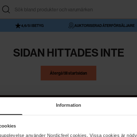
4,6/5 I BETYG
AUKTORISERAD ÅTERFÖRSÄLJARE
SIDAN HITTADES INTE
Återgå till startsidan
Information
NordicFeel
Hjälp
cookies
Om NordicFeel
Kontakta oss
ngupplevelse använder Nordicfeel cookies. Vissa cookies är nödv