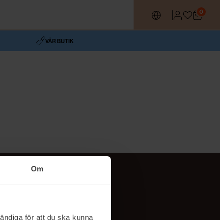
0
VÅR BUTIK
Om
Följ oss
TikTok
ändiga för att du ska kunna