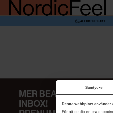
ALLTID FRI FRAKT
Samtycke
MER BEAUTY I DIN
INBOX!
Denna webbplats använder 
För att ge dig en bra shoppi