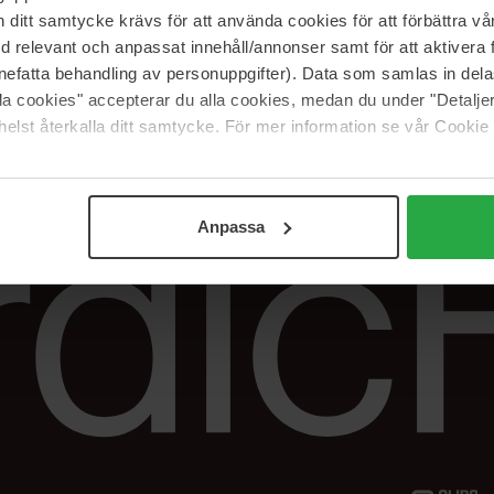
Vår butik
FAQ
itt samtycke krävs för att använda cookies för att förbättra vår
Våra varumärken
Spåra min beställ
med relevant och anpassat innehåll/annonser samt för att aktiver
Jobba hos oss
Returer &
nefatta behandling av personuppgifter). Data som samlas in del
reklamationer
alla cookies" accepterar du alla cookies, medan du under "Detal
Samarbeta med oss
elst återkalla ditt samtycke. För mer information se vår Cookie
The Beauty Edit
Anpassa