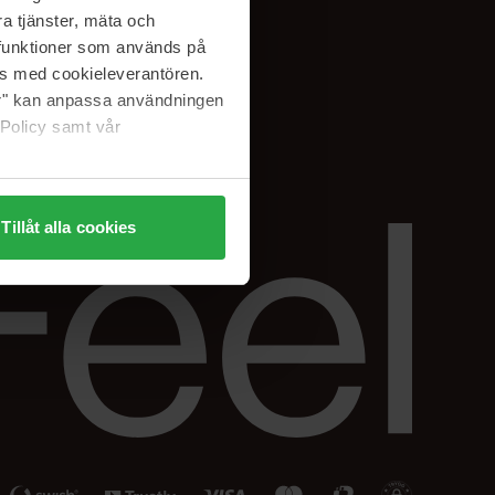
Facebook
a tjänster, mäta och
ning
Instagram
a funktioner som används på
Linkedin
as med cookieleverantören.
jer" kan anpassa användningen
 Policy samt vår
Tillåt alla cookies