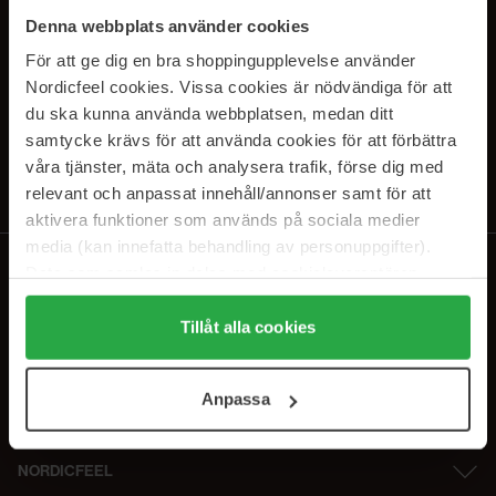
PRENUMERERA PÅ VÅRA
Denna webbplats använder cookies
NYHETSBREV
För att ge dig en bra shoppingupplevelse använder
Nordicfeel cookies. Vissa cookies är nödvändiga för att
E-postadress
du ska kunna använda webbplatsen, medan ditt
samtycke krävs för att använda cookies för att förbättra
våra tjänster, mäta och analysera trafik, förse dig med
Genom att prenumerera accepterar du vår
Integritetspolicy
.
Avprenumerera när som helst.
relevant och anpassat innehåll/annonser samt för att
aktivera funktioner som används på sociala medier
media (kan innefatta behandling av personuppgifter).
Data som samlas in delas med cookieleverantören.
Genom att trycka på "Tillåt alla cookies" accepterar du
alla cookies, medan du under "Detaljer" kan anpassa
Tillåt alla cookies
användningen av cookies. Du kan när som helst återkalla
ditt samtycke. För mer information se vår Cookie Policy
Anpassa
samt vår Integritetspolicy.
NORDICFEEL