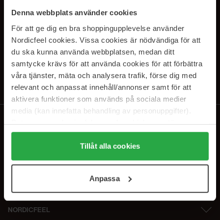
PRENUMERERA PÅ VÅRA
Denna webbplats använder cookies
NYHETSBREV
För att ge dig en bra shoppingupplevelse använder
Nordicfeel cookies. Vissa cookies är nödvändiga för att
E-postadress
du ska kunna använda webbplatsen, medan ditt
samtycke krävs för att använda cookies för att förbättra
våra tjänster, mäta och analysera trafik, förse dig med
Genom att prenumerera accepterar du vår
Integritetspolicy
.
Avprenumerera när som helst.
relevant och anpassat innehåll/annonser samt för att
aktivera funktioner som används på sociala medier
media (kan innefatta behandling av personuppgifter).
Data som samlas in delas med cookieleverantören.
Genom att trycka på "Tillåt alla cookies" accepterar du
alla cookies, medan du under "Detaljer" kan anpassa
Tillåt alla cookies
användningen av cookies. Du kan när som helst återkalla
ditt samtycke. För mer information se vår Cookie Policy
Anpassa
samt vår Integritetspolicy.
NORDICFEEL