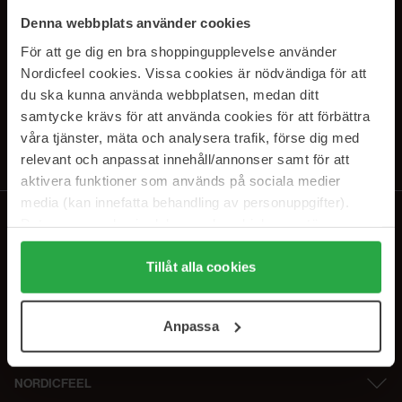
PRENUMERERA PÅ VÅRA
Denna webbplats använder cookies
NYHETSBREV
För att ge dig en bra shoppingupplevelse använder
Nordicfeel cookies. Vissa cookies är nödvändiga för att
E-postadress
du ska kunna använda webbplatsen, medan ditt
samtycke krävs för att använda cookies för att förbättra
våra tjänster, mäta och analysera trafik, förse dig med
Genom att prenumerera accepterar du vår
Integritetspolicy
.
Avprenumerera när som helst.
relevant och anpassat innehåll/annonser samt för att
aktivera funktioner som används på sociala medier
media (kan innefatta behandling av personuppgifter).
Data som samlas in delas med cookieleverantören.
Genom att trycka på "Tillåt alla cookies" accepterar du
alla cookies, medan du under "Detaljer" kan anpassa
Tillåt alla cookies
användningen av cookies. Du kan när som helst återkalla
ditt samtycke. För mer information se vår Cookie Policy
Anpassa
samt vår Integritetspolicy.
NORDICFEEL