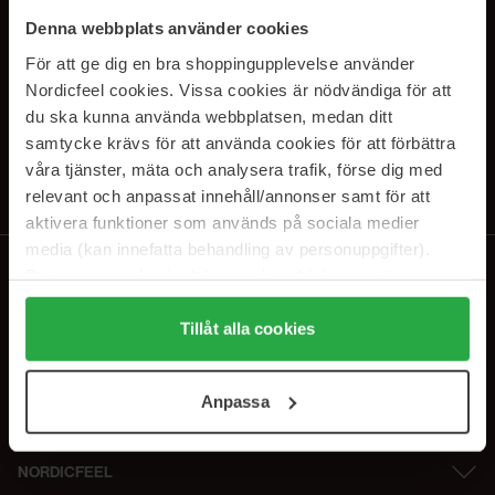
PRENUMERERA PÅ VÅRA
Denna webbplats använder cookies
NYHETSBREV
För att ge dig en bra shoppingupplevelse använder
Nordicfeel cookies. Vissa cookies är nödvändiga för att
E-postadress
du ska kunna använda webbplatsen, medan ditt
samtycke krävs för att använda cookies för att förbättra
våra tjänster, mäta och analysera trafik, förse dig med
Genom att prenumerera accepterar du vår
Integritetspolicy
.
Avprenumerera när som helst.
relevant och anpassat innehåll/annonser samt för att
aktivera funktioner som används på sociala medier
media (kan innefatta behandling av personuppgifter).
Data som samlas in delas med cookieleverantören.
Genom att trycka på "Tillåt alla cookies" accepterar du
alla cookies, medan du under "Detaljer" kan anpassa
Tillåt alla cookies
användningen av cookies. Du kan när som helst återkalla
ditt samtycke. För mer information se vår Cookie Policy
Anpassa
samt vår Integritetspolicy.
NORDICFEEL