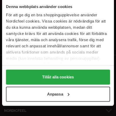
PRENUMERERA PÅ VÅRA
Denna webbplats använder cookies
NYHETSBREV
För att ge dig en bra shoppingupplevelse använder
Nordicfeel cookies. Vissa cookies är nödvändiga för att
E-postadress
du ska kunna använda webbplatsen, medan ditt
samtycke krävs för att använda cookies för att förbättra
våra tjänster, mäta och analysera trafik, förse dig med
Genom att prenumerera accepterar du vår
Integritetspolicy
.
Avprenumerera när som helst.
relevant och anpassat innehåll/annonser samt för att
aktivera funktioner som används på sociala medier
media (kan innefatta behandling av personuppgifter).
Data som samlas in delas med cookieleverantören.
Genom att trycka på "Tillåt alla cookies" accepterar du
alla cookies, medan du under "Detaljer" kan anpassa
Tillåt alla cookies
användningen av cookies. Du kan när som helst återkalla
ditt samtycke. För mer information se vår Cookie Policy
Anpassa
samt vår Integritetspolicy.
NORDICFEEL