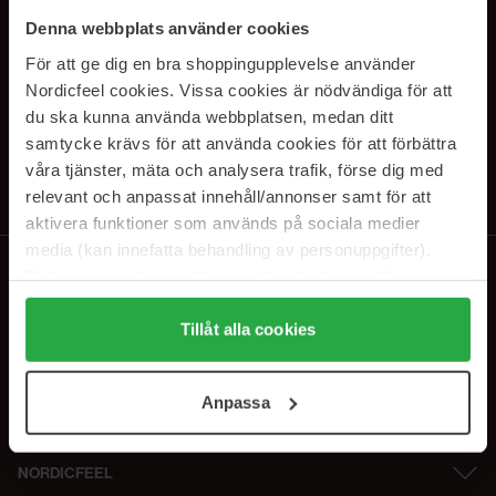
PRENUMERERA PÅ VÅRA
Denna webbplats använder cookies
NYHETSBREV
För att ge dig en bra shoppingupplevelse använder
Nordicfeel cookies. Vissa cookies är nödvändiga för att
E-postadress
du ska kunna använda webbplatsen, medan ditt
samtycke krävs för att använda cookies för att förbättra
våra tjänster, mäta och analysera trafik, förse dig med
Genom att prenumerera accepterar du vår
Integritetspolicy
.
Avprenumerera när som helst.
relevant och anpassat innehåll/annonser samt för att
aktivera funktioner som används på sociala medier
media (kan innefatta behandling av personuppgifter).
Data som samlas in delas med cookieleverantören.
Genom att trycka på "Tillåt alla cookies" accepterar du
alla cookies, medan du under "Detaljer" kan anpassa
Tillåt alla cookies
användningen av cookies. Du kan när som helst återkalla
ditt samtycke. För mer information se vår Cookie Policy
Anpassa
samt vår Integritetspolicy.
NORDICFEEL