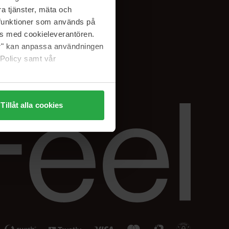
Facebook
a tjänster, mäta och
ning
Instagram
a funktioner som används på
Linkedin
as med cookieleverantören.
jer" kan anpassa användningen
 Policy samt vår
Tillåt alla cookies