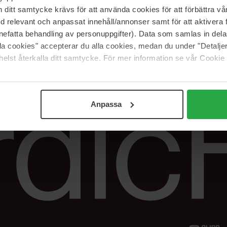
Vår butik
FAQ
itt samtycke krävs för att använda cookies för att förbättra vår
Våra varumärken
Spåra min beställ
med relevant och anpassat innehåll/annonser samt för att aktiver
Jobba hos oss
Returer &
nefatta behandling av personuppgifter). Data som samlas in del
reklamationer
alla cookies" accepterar du alla cookies, medan du under "Detal
Samarbeta med oss
elst återkalla ditt samtycke. För mer information se vår Cookie
The Beauty Edit
Anpassa