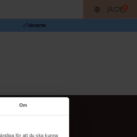
0
VÅR BUTIK
Om
Följ oss
TikTok
ändiga för att du ska kunna