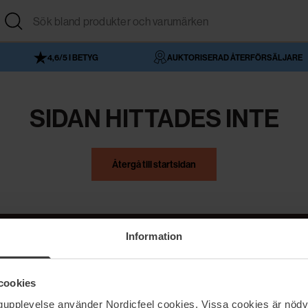
4,6/5 I BETYG
AUKTORISERAD ÅTERFÖRSÄLJARE
SIDAN HITTADES INTE
Återgå till startsidan
Information
NordicFeel
Hjälp
cookies
Om NordicFeel
Kontakta oss
ngupplevelse använder Nordicfeel cookies. Vissa cookies är nödv