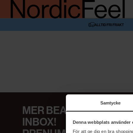
ALLTID FRI FRAKT
Samtycke
MER BEAUTY I DIN
INBOX!
Denna webbplats använder 
För att ge dig en bra shoppi