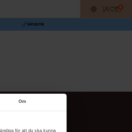
0
VÅR BUTIK
Om
Följ oss
TikTok
ändiga för att du ska kunna