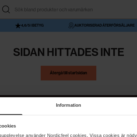
4,6/5 I BETYG
AUKTORISERAD ÅTERFÖRSÄLJARE
SIDAN HITTADES INTE
Återgå till startsidan
Information
NordicFeel
Hjälp
cookies
Om NordicFeel
Kontakta oss
ngupplevelse använder Nordicfeel cookies. Vissa cookies är nödv