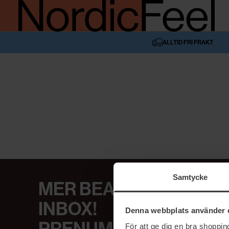
ALLTID FRI FRAKT
Samtycke
MER BEAUTY I DIN
INBOX!
Denna webbplats använder 
För att ge dig en bra shoppi