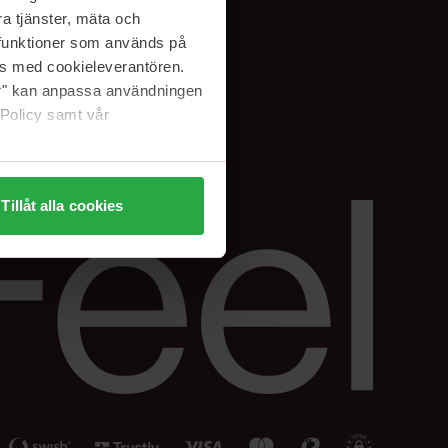
Facebook
a tjänster, mäta och
ning
Instagram
a funktioner som används på
Linkedin
as med cookieleverantören.
jer" kan anpassa användningen
 Policy samt vår
Tillåt alla cookies