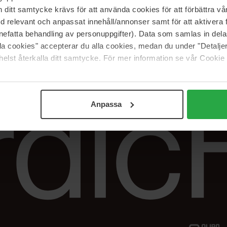
Vår butik
FAQ
itt samtycke krävs för att använda cookies för att förbättra vår
Våra varumärken
Spåra min beställ
med relevant och anpassat innehåll/annonser samt för att aktiver
Jobba hos oss
Returer &
nefatta behandling av personuppgifter). Data som samlas in del
reklamationer
alla cookies" accepterar du alla cookies, medan du under "Detal
Samarbeta med oss
elst återkalla ditt samtycke. För mer information se vår Cookie
The Beauty Edit
Anpassa