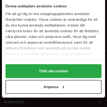
PRENUMERERA PÅ VÅRA
Denna webbplats använder cookies
NYHETSBREV
För att ge dig en bra shoppingupplevelse använder
Nordicfeel cookies. Vissa cookies är nödvändiga för att
E-postadress
du ska kunna använda webbplatsen, medan ditt
samtycke krävs för att använda cookies för att förbättra
våra tjänster, mäta och analysera trafik, förse dig med
Genom att prenumerera accepterar du vår
Integritetspolicy
.
Avprenumerera när som helst.
relevant och anpassat innehåll/annonser samt för att
aktivera funktioner som används på sociala medier
media (kan innefatta behandling av personuppgifter).
Data som samlas in delas med cookieleverantören.
Genom att trycka på "Tillåt alla cookies" accepterar du
alla cookies, medan du under "Detaljer" kan anpassa
Tillåt alla cookies
användningen av cookies. Du kan när som helst återkalla
ditt samtycke. För mer information se vår Cookie Policy
Anpassa
samt vår Integritetspolicy.
NORDICFEEL