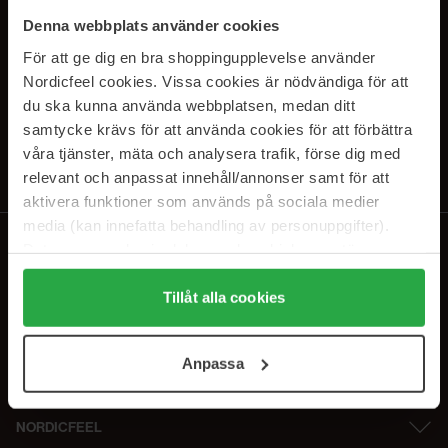
PRENUMERERA PÅ VÅRA
Denna webbplats använder cookies
NYHETSBREV
För att ge dig en bra shoppingupplevelse använder
Nordicfeel cookies. Vissa cookies är nödvändiga för att
E-postadress
du ska kunna använda webbplatsen, medan ditt
samtycke krävs för att använda cookies för att förbättra
våra tjänster, mäta och analysera trafik, förse dig med
Genom att prenumerera accepterar du vår
Integritetspolicy
.
Avprenumerera när som helst.
relevant och anpassat innehåll/annonser samt för att
aktivera funktioner som används på sociala medier
media (kan innefatta behandling av personuppgifter).
Data som samlas in delas med cookieleverantören.
Genom att trycka på "Tillåt alla cookies" accepterar du
alla cookies, medan du under "Detaljer" kan anpassa
Tillåt alla cookies
användningen av cookies. Du kan när som helst återkalla
ditt samtycke. För mer information se vår Cookie Policy
Anpassa
samt vår Integritetspolicy.
NORDICFEEL