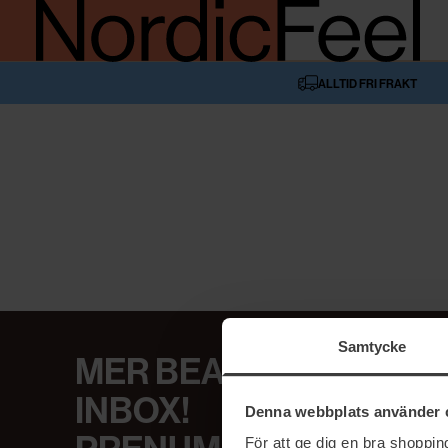
ALLTID FRI FRAKT
Samtycke
MER BEAUTY I DIN
INBOX!
Denna webbplats använder 
För att ge dig en bra shoppi