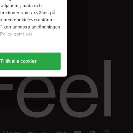
Facebook
a tjänster, mäta och
ning
Instagram
a funktioner som används på
Linkedin
as med cookieleverantören.
jer" kan anpassa användningen
 Policy samt vår
Tillåt alla cookies