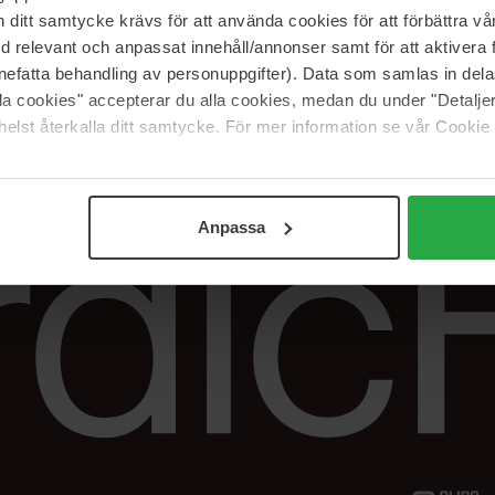
Vår butik
FAQ
itt samtycke krävs för att använda cookies för att förbättra vår
Våra varumärken
Spåra min beställ
med relevant och anpassat innehåll/annonser samt för att aktiver
Jobba hos oss
Returer &
nefatta behandling av personuppgifter). Data som samlas in del
reklamationer
alla cookies" accepterar du alla cookies, medan du under "Detal
Samarbeta med oss
elst återkalla ditt samtycke. För mer information se vår Cookie
The Beauty Edit
Anpassa