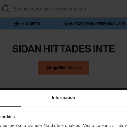
4,6/5 I BETYG
AUKTORISERAD ÅTERFÖRSÄLJARE
SIDAN HITTADES INTE
Återgå till startsidan
Information
NordicFeel
Hjälp
cookies
Om NordicFeel
Kontakta oss
ngupplevelse använder Nordicfeel cookies. Vissa cookies är nödv