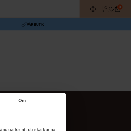
0
VÅR BUTIK
Om
Följ oss
TikTok
ändiga för att du ska kunna