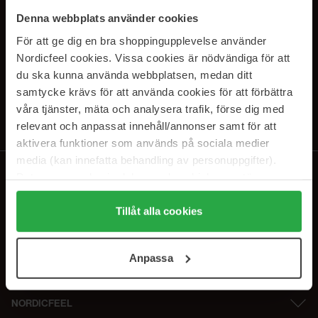
PRENUMERERA PÅ VÅRA
Denna webbplats använder cookies
NYHETSBREV
För att ge dig en bra shoppingupplevelse använder
Nordicfeel cookies. Vissa cookies är nödvändiga för att
E-postadress
du ska kunna använda webbplatsen, medan ditt
samtycke krävs för att använda cookies för att förbättra
våra tjänster, mäta och analysera trafik, förse dig med
Genom att prenumerera accepterar du vår
Integritetspolicy
.
Avprenumerera när som helst.
relevant och anpassat innehåll/annonser samt för att
aktivera funktioner som används på sociala medier
media (kan innefatta behandling av personuppgifter).
Data som samlas in delas med cookieleverantören.
Genom att trycka på "Tillåt alla cookies" accepterar du
alla cookies, medan du under "Detaljer" kan anpassa
Tillåt alla cookies
användningen av cookies. Du kan när som helst återkalla
ditt samtycke. För mer information se vår Cookie Policy
Anpassa
samt vår Integritetspolicy.
NORDICFEEL