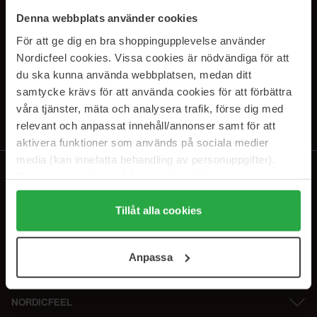
PRENUMERERA PÅ VÅRA
Denna webbplats använder cookies
NYHETSBREV
För att ge dig en bra shoppingupplevelse använder
Nordicfeel cookies. Vissa cookies är nödvändiga för att
E-postadress
du ska kunna använda webbplatsen, medan ditt
samtycke krävs för att använda cookies för att förbättra
våra tjänster, mäta och analysera trafik, förse dig med
Genom att prenumerera accepterar du vår
Integritetspolicy
.
Avprenumerera när som helst.
relevant och anpassat innehåll/annonser samt för att
aktivera funktioner som används på sociala medier
media (kan innefatta behandling av personuppgifter).
Data som samlas in delas med cookieleverantören.
Genom att trycka på "Tillåt alla cookies" accepterar du
alla cookies, medan du under "Detaljer" kan anpassa
Tillåt alla cookies
användningen av cookies. Du kan när som helst återkalla
ditt samtycke. För mer information se vår Cookie Policy
Anpassa
samt vår Integritetspolicy.
NORDICFEEL