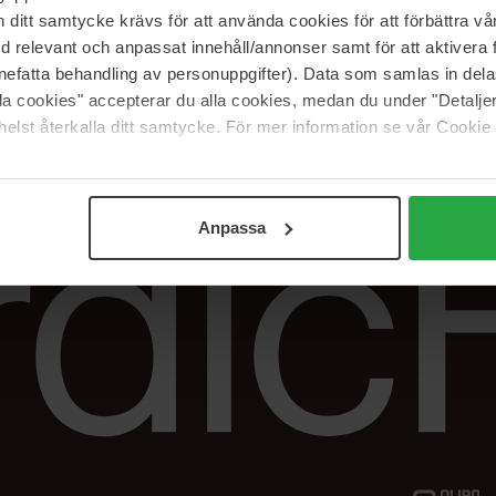
Vår butik
FAQ
itt samtycke krävs för att använda cookies för att förbättra vår
Våra varumärken
Spåra min beställ
med relevant och anpassat innehåll/annonser samt för att aktiver
Jobba hos oss
Returer &
nefatta behandling av personuppgifter). Data som samlas in del
reklamationer
alla cookies" accepterar du alla cookies, medan du under "Detal
Samarbeta med oss
elst återkalla ditt samtycke. För mer information se vår Cookie
The Beauty Edit
Anpassa