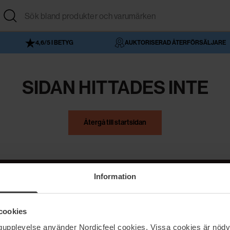
4,6/5 I BETYG
AUKTORISERAD ÅTERFÖRSÄLJARE
SIDAN HITTADES INTE
Återgå till startsidan
Information
NordicFeel
Hjälp
cookies
Om NordicFeel
Kontakta oss
ngupplevelse använder Nordicfeel cookies. Vissa cookies är nödv