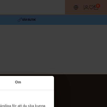
0
VÅR BUTIK
Om
Följ oss
TikTok
ändiga för att du ska kunna