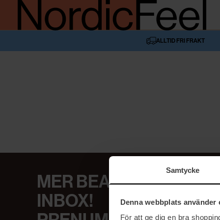
ALLTID FRI FRAKT
Samtycke
MER BEAUTY I DIN
INBOX!
Denna webbplats använder 
För att ge dig en bra shoppi