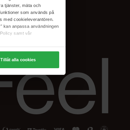
Facebook
a tjänster, mäta och
ning
Instagram
a funktioner som används på
Linkedin
as med cookieleverantören.
jer" kan anpassa användningen
 Policy samt vår
Tillåt alla cookies