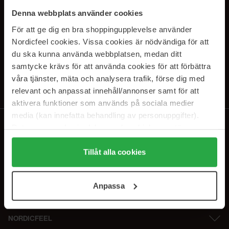
PRENUMERERA PÅ VÅRA
Denna webbplats använder cookies
NYHETSBREV
För att ge dig en bra shoppingupplevelse använder
Nordicfeel cookies. Vissa cookies är nödvändiga för att
E-postadress
du ska kunna använda webbplatsen, medan ditt
samtycke krävs för att använda cookies för att förbättra
våra tjänster, mäta och analysera trafik, förse dig med
Genom att prenumerera accepterar du vår
Integritetspolicy
.
Avprenumerera när som helst.
relevant och anpassat innehåll/annonser samt för att
aktivera funktioner som används på sociala medier
media (kan innefatta behandling av personuppgifter).
Data som samlas in delas med cookieleverantören.
Genom att trycka på "Tillåt alla cookies" accepterar du
alla cookies, medan du under "Detaljer" kan anpassa
Tillåt alla cookies
användningen av cookies. Du kan när som helst återkalla
ditt samtycke. För mer information se vår Cookie Policy
Anpassa
samt vår Integritetspolicy.
NORDICFEEL