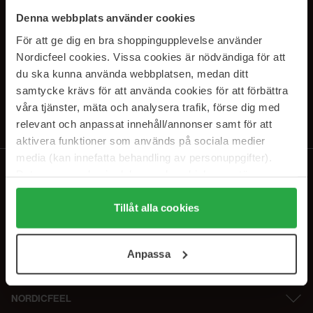
PRENUMERERA PÅ VÅRA
Denna webbplats använder cookies
NYHETSBREV
För att ge dig en bra shoppingupplevelse använder
Nordicfeel cookies. Vissa cookies är nödvändiga för att
E-postadress
du ska kunna använda webbplatsen, medan ditt
samtycke krävs för att använda cookies för att förbättra
våra tjänster, mäta och analysera trafik, förse dig med
Genom att prenumerera accepterar du vår
Integritetspolicy
.
Avprenumerera när som helst.
relevant och anpassat innehåll/annonser samt för att
aktivera funktioner som används på sociala medier
media (kan innefatta behandling av personuppgifter).
Data som samlas in delas med cookieleverantören.
Genom att trycka på "Tillåt alla cookies" accepterar du
alla cookies, medan du under "Detaljer" kan anpassa
Tillåt alla cookies
användningen av cookies. Du kan när som helst återkalla
ditt samtycke. För mer information se vår Cookie Policy
Anpassa
samt vår Integritetspolicy.
NORDICFEEL