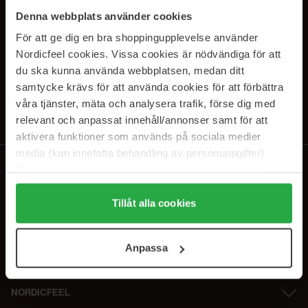
PRENUMERERA PÅ VÅRA
Denna webbplats använder cookies
NYHETSBREV
För att ge dig en bra shoppingupplevelse använder
Nordicfeel cookies. Vissa cookies är nödvändiga för att
E-postadress
du ska kunna använda webbplatsen, medan ditt
samtycke krävs för att använda cookies för att förbättra
våra tjänster, mäta och analysera trafik, förse dig med
Genom att prenumerera accepterar du vår
Integritetspolicy
.
Avprenumerera när som helst.
relevant och anpassat innehåll/annonser samt för att
aktivera funktioner som används på sociala medier
media (kan innefatta behandling av personuppgifter).
Data som samlas in delas med cookieleverantören.
Genom att trycka på "Tillåt alla cookies" accepterar du
alla cookies, medan du under "Detaljer" kan anpassa
Tillåt alla cookies
användningen av cookies. Du kan när som helst återkalla
ditt samtycke. För mer information se vår Cookie Policy
Anpassa
samt vår Integritetspolicy.
NORDICFEEL