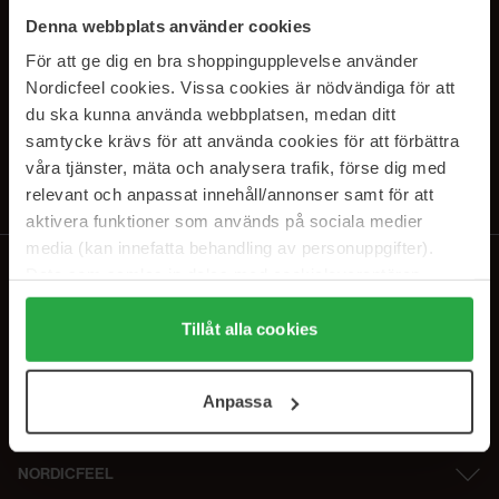
PRENUMERERA PÅ VÅRA
Denna webbplats använder cookies
NYHETSBREV
För att ge dig en bra shoppingupplevelse använder
Nordicfeel cookies. Vissa cookies är nödvändiga för att
E-postadress
du ska kunna använda webbplatsen, medan ditt
samtycke krävs för att använda cookies för att förbättra
våra tjänster, mäta och analysera trafik, förse dig med
Genom att prenumerera accepterar du vår
Integritetspolicy
.
Avprenumerera när som helst.
relevant och anpassat innehåll/annonser samt för att
aktivera funktioner som används på sociala medier
media (kan innefatta behandling av personuppgifter).
Data som samlas in delas med cookieleverantören.
Genom att trycka på "Tillåt alla cookies" accepterar du
alla cookies, medan du under "Detaljer" kan anpassa
Tillåt alla cookies
användningen av cookies. Du kan när som helst återkalla
ditt samtycke. För mer information se vår Cookie Policy
Anpassa
samt vår Integritetspolicy.
NORDICFEEL