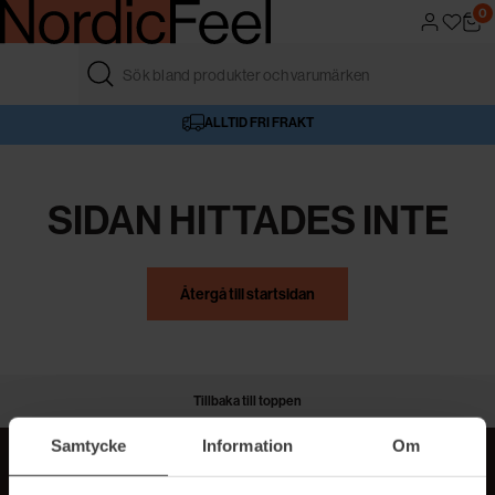
0
ALLTID FRI FRAKT
4,6/5 I BETYG
AUKTORISERAD ÅTERFÖRSÄLJARE
VÅR BUTIK
SIDAN HITTADES INTE
Återgå till startsidan
Tillbaka till toppen
Samtycke
Information
Om
MER BEAUTY I DIN INBOX!