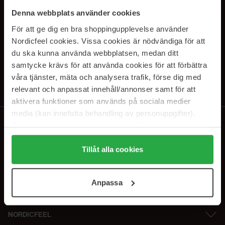
PRENUMERERA PÅ VÅRA
Denna webbplats använder cookies
NYHETSBREV
För att ge dig en bra shoppingupplevelse använder
Nordicfeel cookies. Vissa cookies är nödvändiga för att
E-postadress
du ska kunna använda webbplatsen, medan ditt
samtycke krävs för att använda cookies för att förbättra
våra tjänster, mäta och analysera trafik, förse dig med
Genom att prenumerera accepterar du vår
Integritetspolicy
.
Avprenumerera när som helst.
relevant och anpassat innehåll/annonser samt för att
aktivera funktioner som används på sociala medier
media (kan innefatta behandling av personuppgifter).
Data som samlas in delas med cookieleverantören.
Genom att trycka på "Tillåt alla cookies" accepterar du
alla cookies, medan du under "Detaljer" kan anpassa
Tillåt alla cookies
användningen av cookies. Du kan när som helst återkalla
ditt samtycke. För mer information se vår Cookie Policy
Anpassa
samt vår Integritetspolicy.
NORDICFEEL