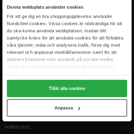
PRENUMERERA PÅ VÅRA
Denna webbplats använder cookies
NYHETSBREV
För att ge dig en bra shoppingupplevelse använder
Nordicfeel cookies. Vissa cookies är nödvändiga för att
E-postadress
du ska kunna använda webbplatsen, medan ditt
samtycke krävs för att använda cookies för att förbättra
våra tjänster, mäta och analysera trafik, förse dig med
Genom att prenumerera accepterar du vår
Integritetspolicy
.
Avprenumerera när som helst.
relevant och anpassat innehåll/annonser samt för att
aktivera funktioner som används på sociala medier
media (kan innefatta behandling av personuppgifter).
Data som samlas in delas med cookieleverantören.
Genom att trycka på "Tillåt alla cookies" accepterar du
alla cookies, medan du under "Detaljer" kan anpassa
Tillåt alla cookies
användningen av cookies. Du kan när som helst återkalla
ditt samtycke. För mer information se vår Cookie Policy
Anpassa
samt vår Integritetspolicy.
NORDICFEEL