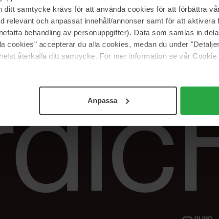
Vår butik
FAQ
itt samtycke krävs för att använda cookies för att förbättra vår
Våra varumärken
Spåra min beställ
med relevant och anpassat innehåll/annonser samt för att aktiver
Jobba hos oss
Returer &
nefatta behandling av personuppgifter). Data som samlas in del
reklamationer
alla cookies" accepterar du alla cookies, medan du under "Detal
Samarbeta med oss
elst återkalla ditt samtycke. För mer information se vår Cookie
The Beauty Edit
Anpassa