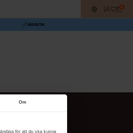
0
VÅR BUTIK
Om
Följ oss
TikTok
ändiga för att du ska kunna