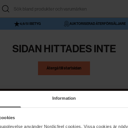
4,6/5 I BETYG
AUKTORISERAD ÅTERFÖRSÄLJARE
SIDAN HITTADES INTE
Återgå till startsidan
Information
NordicFeel
Hjälp
cookies
Om NordicFeel
Kontakta oss
ngupplevelse använder Nordicfeel cookies. Vissa cookies är nödv