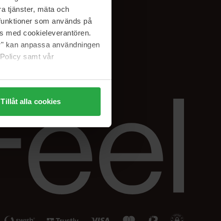
Facebook
a tjänster, mäta och
ning
Instagram
a funktioner som används på
Linkedin
as med cookieleverantören.
jer" kan anpassa användningen
 Policy samt vår
Tillåt alla cookies