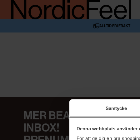
ALLTID FRI FRAKT
Samtycke
MER BEAUTY I DIN
INBOX!
Denna webbplats använder 
För att ge dig en bra shoppi