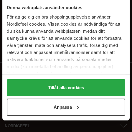
PRENUMERERA PÅ VÅRA
Denna webbplats använder cookies
NYHETSBREV
För att ge dig en bra shoppingupplevelse använder
Nordicfeel cookies. Vissa cookies är nödvändiga för att
E-postadress
du ska kunna använda webbplatsen, medan ditt
samtycke krävs för att använda cookies för att förbättra
våra tjänster, mäta och analysera trafik, förse dig med
Genom att prenumerera accepterar du vår
Integritetspolicy
.
Avprenumerera när som helst.
relevant och anpassat innehåll/annonser samt för att
aktivera funktioner som används på sociala medier
media (kan innefatta behandling av personuppgifter).
Data som samlas in delas med cookieleverantören.
Genom att trycka på "Tillåt alla cookies" accepterar du
alla cookies, medan du under "Detaljer" kan anpassa
Tillåt alla cookies
användningen av cookies. Du kan när som helst återkalla
ditt samtycke. För mer information se vår Cookie Policy
Anpassa
samt vår Integritetspolicy.
NORDICFEEL