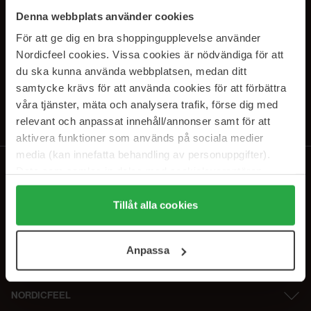
PRENUMERERA PÅ VÅRA
Denna webbplats använder cookies
NYHETSBREV
För att ge dig en bra shoppingupplevelse använder
Nordicfeel cookies. Vissa cookies är nödvändiga för att
E-postadress
du ska kunna använda webbplatsen, medan ditt
samtycke krävs för att använda cookies för att förbättra
våra tjänster, mäta och analysera trafik, förse dig med
Genom att prenumerera accepterar du vår
Integritetspolicy
.
Avprenumerera när som helst.
relevant och anpassat innehåll/annonser samt för att
aktivera funktioner som används på sociala medier
media (kan innefatta behandling av personuppgifter).
Data som samlas in delas med cookieleverantören.
Genom att trycka på "Tillåt alla cookies" accepterar du
alla cookies, medan du under "Detaljer" kan anpassa
Tillåt alla cookies
användningen av cookies. Du kan när som helst återkalla
ditt samtycke. För mer information se vår Cookie Policy
Anpassa
samt vår Integritetspolicy.
NORDICFEEL