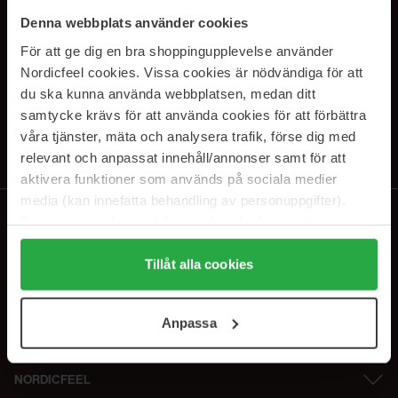
PRENUMERERA PÅ VÅRA
Denna webbplats använder cookies
NYHETSBREV
För att ge dig en bra shoppingupplevelse använder
Nordicfeel cookies. Vissa cookies är nödvändiga för att
E-postadress
du ska kunna använda webbplatsen, medan ditt
samtycke krävs för att använda cookies för att förbättra
våra tjänster, mäta och analysera trafik, förse dig med
Genom att prenumerera accepterar du vår
Integritetspolicy
.
Avprenumerera när som helst.
relevant och anpassat innehåll/annonser samt för att
aktivera funktioner som används på sociala medier
media (kan innefatta behandling av personuppgifter).
Data som samlas in delas med cookieleverantören.
Genom att trycka på "Tillåt alla cookies" accepterar du
alla cookies, medan du under "Detaljer" kan anpassa
Tillåt alla cookies
användningen av cookies. Du kan när som helst återkalla
ditt samtycke. För mer information se vår Cookie Policy
Anpassa
samt vår Integritetspolicy.
NORDICFEEL