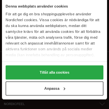
PRENUMERERA PÅ VÅRA
Denna webbplats använder cookies
NYHETSBREV
För att ge dig en bra shoppingupplevelse använder
Nordicfeel cookies. Vissa cookies är nödvändiga för att
E-postadress
du ska kunna använda webbplatsen, medan ditt
samtycke krävs för att använda cookies för att förbättra
våra tjänster, mäta och analysera trafik, förse dig med
Genom att prenumerera accepterar du vår
Integritetspolicy
.
Avprenumerera när som helst.
relevant och anpassat innehåll/annonser samt för att
aktivera funktioner som används på sociala medier
media (kan innefatta behandling av personuppgifter).
Data som samlas in delas med cookieleverantören.
Genom att trycka på "Tillåt alla cookies" accepterar du
alla cookies, medan du under "Detaljer" kan anpassa
Tillåt alla cookies
användningen av cookies. Du kan när som helst återkalla
ditt samtycke. För mer information se vår Cookie Policy
Anpassa
samt vår Integritetspolicy.
NORDICFEEL