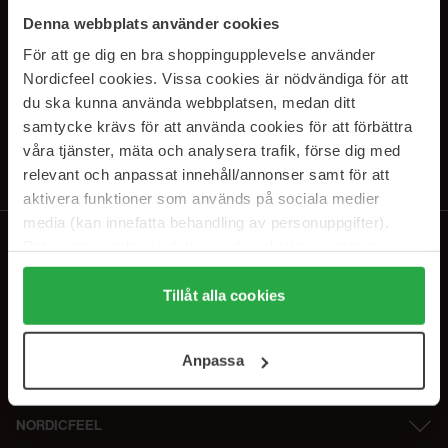
PRENUMERERA PÅ VÅRA
Denna webbplats använder cookies
NYHETSBREV
För att ge dig en bra shoppingupplevelse använder
Nordicfeel cookies. Vissa cookies är nödvändiga för att
E-postadress
du ska kunna använda webbplatsen, medan ditt
samtycke krävs för att använda cookies för att förbättra
våra tjänster, mäta och analysera trafik, förse dig med
Genom att prenumerera accepterar du vår
Integritetspolicy
.
Avprenumerera när som helst.
relevant och anpassat innehåll/annonser samt för att
aktivera funktioner som används på sociala medier
media (kan innefatta behandling av personuppgifter).
Data som samlas in delas med cookieleverantören.
Genom att trycka på "Tillåt alla cookies" accepterar du
alla cookies, medan du under "Detaljer" kan anpassa
Tillåt alla cookies
användningen av cookies. Du kan när som helst återkalla
ditt samtycke. För mer information se vår Cookie Policy
Anpassa
samt vår Integritetspolicy.
NORDICFEEL