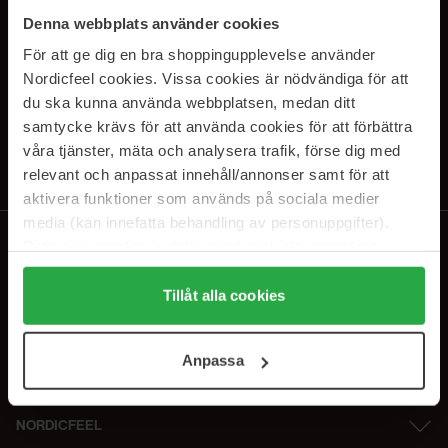
PRENUMERERA PÅ VÅRA
Denna webbplats använder cookies
NYHETSBREV
För att ge dig en bra shoppingupplevelse använder
Nordicfeel cookies. Vissa cookies är nödvändiga för att
E-postadress
du ska kunna använda webbplatsen, medan ditt
samtycke krävs för att använda cookies för att förbättra
våra tjänster, mäta och analysera trafik, förse dig med
Genom att prenumerera accepterar du vår
Integritetspolicy
.
Avprenumerera när som helst.
relevant och anpassat innehåll/annonser samt för att
aktivera funktioner som används på sociala medier
media (kan innefatta behandling av personuppgifter).
Data som samlas in delas med cookieleverantören.
Genom att trycka på "Tillåt alla cookies" accepterar du
alla cookies, medan du under "Detaljer" kan anpassa
Tillåt alla cookies
användningen av cookies. Du kan när som helst återkalla
ditt samtycke. För mer information se vår Cookie Policy
Anpassa
samt vår Integritetspolicy.
NORDICFEEL