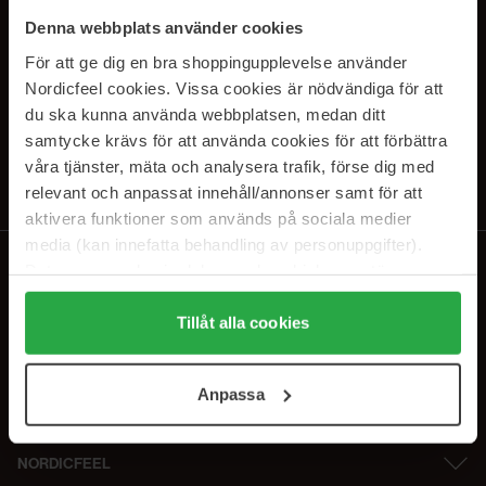
PRENUMERERA PÅ VÅRA
Denna webbplats använder cookies
NYHETSBREV
För att ge dig en bra shoppingupplevelse använder
Nordicfeel cookies. Vissa cookies är nödvändiga för att
E-postadress
du ska kunna använda webbplatsen, medan ditt
samtycke krävs för att använda cookies för att förbättra
våra tjänster, mäta och analysera trafik, förse dig med
Genom att prenumerera accepterar du vår
Integritetspolicy
.
Avprenumerera när som helst.
relevant och anpassat innehåll/annonser samt för att
aktivera funktioner som används på sociala medier
media (kan innefatta behandling av personuppgifter).
Data som samlas in delas med cookieleverantören.
Genom att trycka på "Tillåt alla cookies" accepterar du
alla cookies, medan du under "Detaljer" kan anpassa
Tillåt alla cookies
användningen av cookies. Du kan när som helst återkalla
ditt samtycke. För mer information se vår Cookie Policy
Anpassa
samt vår Integritetspolicy.
NORDICFEEL