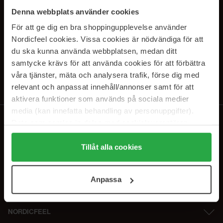
PRENUMERERA PÅ VÅRA
Denna webbplats använder cookies
NYHETSBREV
För att ge dig en bra shoppingupplevelse använder
Nordicfeel cookies. Vissa cookies är nödvändiga för att
E-postadress
du ska kunna använda webbplatsen, medan ditt
samtycke krävs för att använda cookies för att förbättra
våra tjänster, mäta och analysera trafik, förse dig med
Genom att prenumerera accepterar du vår
Integritetspolicy
.
Avprenumerera när som helst.
relevant och anpassat innehåll/annonser samt för att
aktivera funktioner som används på sociala medier
media (kan innefatta behandling av personuppgifter).
Data som samlas in delas med cookieleverantören.
Genom att trycka på "Tillåt alla cookies" accepterar du
alla cookies, medan du under "Detaljer" kan anpassa
Tillåt alla cookies
användningen av cookies. Du kan när som helst återkalla
ditt samtycke. För mer information se vår Cookie Policy
Anpassa
samt vår Integritetspolicy.
NORDICFEEL