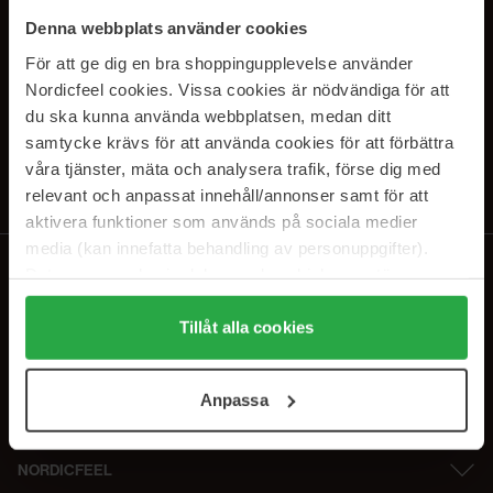
PRENUMERERA PÅ VÅRA
Denna webbplats använder cookies
NYHETSBREV
För att ge dig en bra shoppingupplevelse använder
Nordicfeel cookies. Vissa cookies är nödvändiga för att
E-postadress
du ska kunna använda webbplatsen, medan ditt
samtycke krävs för att använda cookies för att förbättra
våra tjänster, mäta och analysera trafik, förse dig med
Genom att prenumerera accepterar du vår
Integritetspolicy
.
Avprenumerera när som helst.
relevant och anpassat innehåll/annonser samt för att
aktivera funktioner som används på sociala medier
media (kan innefatta behandling av personuppgifter).
Data som samlas in delas med cookieleverantören.
Genom att trycka på "Tillåt alla cookies" accepterar du
alla cookies, medan du under "Detaljer" kan anpassa
Tillåt alla cookies
användningen av cookies. Du kan när som helst återkalla
ditt samtycke. För mer information se vår Cookie Policy
Anpassa
samt vår Integritetspolicy.
NORDICFEEL