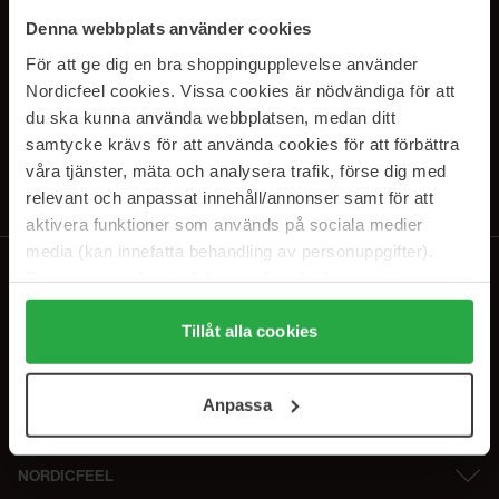
PRENUMERERA PÅ VÅRA
Denna webbplats använder cookies
NYHETSBREV
För att ge dig en bra shoppingupplevelse använder
Nordicfeel cookies. Vissa cookies är nödvändiga för att
E-postadress
du ska kunna använda webbplatsen, medan ditt
samtycke krävs för att använda cookies för att förbättra
våra tjänster, mäta och analysera trafik, förse dig med
Genom att prenumerera accepterar du vår
Integritetspolicy
.
Avprenumerera när som helst.
relevant och anpassat innehåll/annonser samt för att
aktivera funktioner som används på sociala medier
media (kan innefatta behandling av personuppgifter).
Data som samlas in delas med cookieleverantören.
Genom att trycka på "Tillåt alla cookies" accepterar du
alla cookies, medan du under "Detaljer" kan anpassa
Tillåt alla cookies
användningen av cookies. Du kan när som helst återkalla
ditt samtycke. För mer information se vår Cookie Policy
Anpassa
samt vår Integritetspolicy.
NORDICFEEL