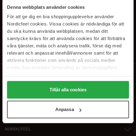
PRENUMERERA PÅ VÅRA
Denna webbplats använder cookies
NYHETSBREV
För att ge dig en bra shoppingupplevelse använder
Nordicfeel cookies. Vissa cookies är nödvändiga för att
E-postadress
du ska kunna använda webbplatsen, medan ditt
samtycke krävs för att använda cookies för att förbättra
våra tjänster, mäta och analysera trafik, förse dig med
Genom att prenumerera accepterar du vår
Integritetspolicy
.
Avprenumerera när som helst.
relevant och anpassat innehåll/annonser samt för att
aktivera funktioner som används på sociala medier
media (kan innefatta behandling av personuppgifter).
Data som samlas in delas med cookieleverantören.
Genom att trycka på "Tillåt alla cookies" accepterar du
alla cookies, medan du under "Detaljer" kan anpassa
Tillåt alla cookies
användningen av cookies. Du kan när som helst återkalla
ditt samtycke. För mer information se vår Cookie Policy
Anpassa
samt vår Integritetspolicy.
NORDICFEEL