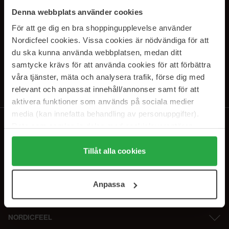
PRENUMERERA PÅ VÅRA
Denna webbplats använder cookies
NYHETSBREV
För att ge dig en bra shoppingupplevelse använder
Nordicfeel cookies. Vissa cookies är nödvändiga för att
E-postadress
du ska kunna använda webbplatsen, medan ditt
samtycke krävs för att använda cookies för att förbättra
våra tjänster, mäta och analysera trafik, förse dig med
Genom att prenumerera accepterar du vår
Integritetspolicy
.
Avprenumerera när som helst.
relevant och anpassat innehåll/annonser samt för att
aktivera funktioner som används på sociala medier
media (kan innefatta behandling av personuppgifter).
Data som samlas in delas med cookieleverantören.
Genom att trycka på "Tillåt alla cookies" accepterar du
alla cookies, medan du under "Detaljer" kan anpassa
Tillåt alla cookies
användningen av cookies. Du kan när som helst återkalla
ditt samtycke. För mer information se vår Cookie Policy
Anpassa
samt vår Integritetspolicy.
NORDICFEEL