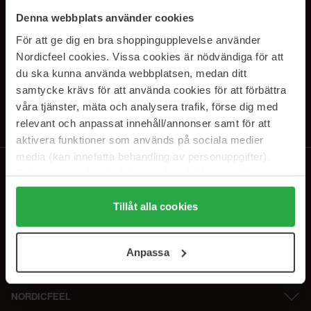
PRENUMERERA PÅ VÅRA
Denna webbplats använder cookies
NYHETSBREV
För att ge dig en bra shoppingupplevelse använder
Nordicfeel cookies. Vissa cookies är nödvändiga för att
E-postadress
du ska kunna använda webbplatsen, medan ditt
samtycke krävs för att använda cookies för att förbättra
våra tjänster, mäta och analysera trafik, förse dig med
Genom att prenumerera accepterar du vår
Integritetspolicy
.
Avprenumerera när som helst.
relevant och anpassat innehåll/annonser samt för att
aktivera funktioner som används på sociala medier
media (kan innefatta behandling av personuppgifter).
Data som samlas in delas med cookieleverantören.
Genom att trycka på "Tillåt alla cookies" accepterar du
alla cookies, medan du under "Detaljer" kan anpassa
Tillåt alla cookies
användningen av cookies. Du kan när som helst återkalla
ditt samtycke. För mer information se vår Cookie Policy
Anpassa
samt vår Integritetspolicy.
NORDICFEEL