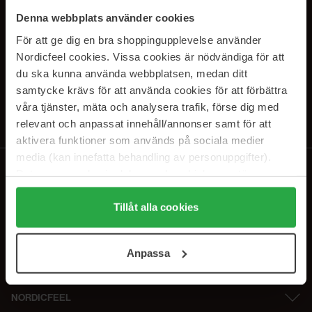
PRENUMERERA PÅ VÅRA
Denna webbplats använder cookies
NYHETSBREV
För att ge dig en bra shoppingupplevelse använder
Nordicfeel cookies. Vissa cookies är nödvändiga för att
E-postadress
du ska kunna använda webbplatsen, medan ditt
samtycke krävs för att använda cookies för att förbättra
våra tjänster, mäta och analysera trafik, förse dig med
Genom att prenumerera accepterar du vår
Integritetspolicy
.
Avprenumerera när som helst.
relevant och anpassat innehåll/annonser samt för att
aktivera funktioner som används på sociala medier
media (kan innefatta behandling av personuppgifter).
Data som samlas in delas med cookieleverantören.
Genom att trycka på "Tillåt alla cookies" accepterar du
alla cookies, medan du under "Detaljer" kan anpassa
Tillåt alla cookies
användningen av cookies. Du kan när som helst återkalla
ditt samtycke. För mer information se vår Cookie Policy
Anpassa
samt vår Integritetspolicy.
NORDICFEEL