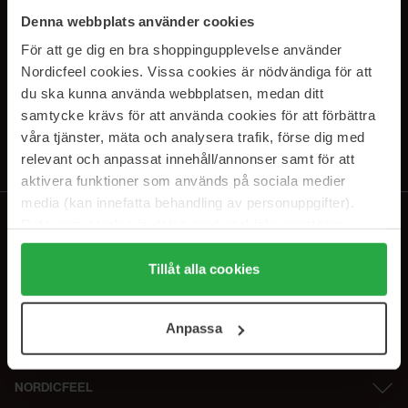
PRENUMERERA PÅ VÅRA
Denna webbplats använder cookies
NYHETSBREV
För att ge dig en bra shoppingupplevelse använder
Nordicfeel cookies. Vissa cookies är nödvändiga för att
E-postadress
du ska kunna använda webbplatsen, medan ditt
samtycke krävs för att använda cookies för att förbättra
våra tjänster, mäta och analysera trafik, förse dig med
Genom att prenumerera accepterar du vår
Integritetspolicy
.
Avprenumerera när som helst.
relevant och anpassat innehåll/annonser samt för att
aktivera funktioner som används på sociala medier
media (kan innefatta behandling av personuppgifter).
Data som samlas in delas med cookieleverantören.
Genom att trycka på "Tillåt alla cookies" accepterar du
alla cookies, medan du under "Detaljer" kan anpassa
Tillåt alla cookies
användningen av cookies. Du kan när som helst återkalla
ditt samtycke. För mer information se vår Cookie Policy
Anpassa
samt vår Integritetspolicy.
NORDICFEEL