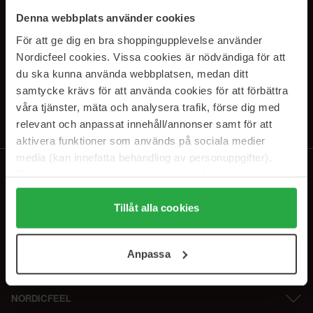
PRENUMERERA PÅ VÅRA
Denna webbplats använder cookies
NYHETSBREV
För att ge dig en bra shoppingupplevelse använder
Nordicfeel cookies. Vissa cookies är nödvändiga för att
E-postadress
du ska kunna använda webbplatsen, medan ditt
samtycke krävs för att använda cookies för att förbättra
våra tjänster, mäta och analysera trafik, förse dig med
Genom att prenumerera accepterar du vår
Integritetspolicy
.
Avprenumerera när som helst.
relevant och anpassat innehåll/annonser samt för att
aktivera funktioner som används på sociala medier
media (kan innefatta behandling av personuppgifter).
Data som samlas in delas med cookieleverantören.
Genom att trycka på "Tillåt alla cookies" accepterar du
alla cookies, medan du under "Detaljer" kan anpassa
Tillåt alla cookies
användningen av cookies. Du kan när som helst återkalla
ditt samtycke. För mer information se vår Cookie Policy
Anpassa
samt vår Integritetspolicy.
NORDICFEEL