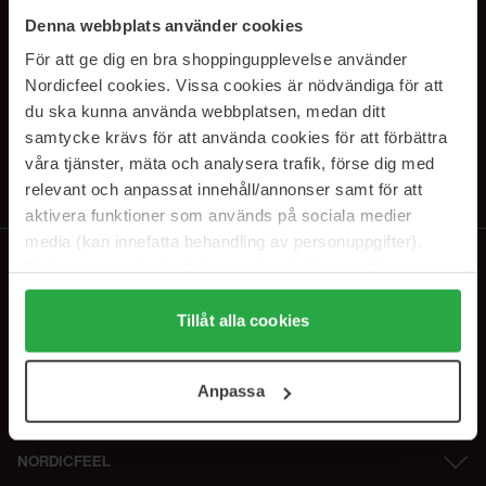
PRENUMERERA PÅ VÅRA
Denna webbplats använder cookies
NYHETSBREV
För att ge dig en bra shoppingupplevelse använder
Nordicfeel cookies. Vissa cookies är nödvändiga för att
E-postadress
du ska kunna använda webbplatsen, medan ditt
samtycke krävs för att använda cookies för att förbättra
våra tjänster, mäta och analysera trafik, förse dig med
Genom att prenumerera accepterar du vår
Integritetspolicy
.
Avprenumerera när som helst.
relevant och anpassat innehåll/annonser samt för att
aktivera funktioner som används på sociala medier
media (kan innefatta behandling av personuppgifter).
Data som samlas in delas med cookieleverantören.
Genom att trycka på "Tillåt alla cookies" accepterar du
alla cookies, medan du under "Detaljer" kan anpassa
Tillåt alla cookies
användningen av cookies. Du kan när som helst återkalla
ditt samtycke. För mer information se vår Cookie Policy
Anpassa
samt vår Integritetspolicy.
NORDICFEEL