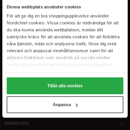
PRENUMERERA PÅ VÅRA
Denna webbplats använder cookies
NYHETSBREV
För att ge dig en bra shoppingupplevelse använder
Nordicfeel cookies. Vissa cookies är nödvändiga för att
E-postadress
du ska kunna använda webbplatsen, medan ditt
samtycke krävs för att använda cookies för att förbättra
våra tjänster, mäta och analysera trafik, förse dig med
Genom att prenumerera accepterar du vår
Integritetspolicy
.
Avprenumerera när som helst.
relevant och anpassat innehåll/annonser samt för att
aktivera funktioner som används på sociala medier
media (kan innefatta behandling av personuppgifter).
Data som samlas in delas med cookieleverantören.
Genom att trycka på "Tillåt alla cookies" accepterar du
alla cookies, medan du under "Detaljer" kan anpassa
Tillåt alla cookies
användningen av cookies. Du kan när som helst återkalla
ditt samtycke. För mer information se vår Cookie Policy
Anpassa
samt vår Integritetspolicy.
NORDICFEEL