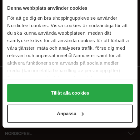
PRENUMERERA PÅ VÅRA
Denna webbplats använder cookies
NYHETSBREV
För att ge dig en bra shoppingupplevelse använder
Nordicfeel cookies. Vissa cookies är nödvändiga för att
E-postadress
du ska kunna använda webbplatsen, medan ditt
samtycke krävs för att använda cookies för att förbättra
våra tjänster, mäta och analysera trafik, förse dig med
Genom att prenumerera accepterar du vår
Integritetspolicy
.
Avprenumerera när som helst.
relevant och anpassat innehåll/annonser samt för att
aktivera funktioner som används på sociala medier
media (kan innefatta behandling av personuppgifter).
Data som samlas in delas med cookieleverantören.
Genom att trycka på "Tillåt alla cookies" accepterar du
alla cookies, medan du under "Detaljer" kan anpassa
Tillåt alla cookies
användningen av cookies. Du kan när som helst återkalla
ditt samtycke. För mer information se vår Cookie Policy
Anpassa
samt vår Integritetspolicy.
NORDICFEEL